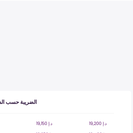
الضريبة حسب الدخ
19,200 د.إ
19,150 د.إ