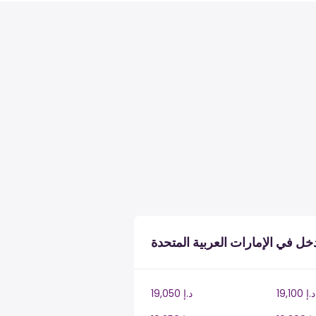
ل في الإمارات العربية المتحدة
19,100 د.إ
19,050 د.إ