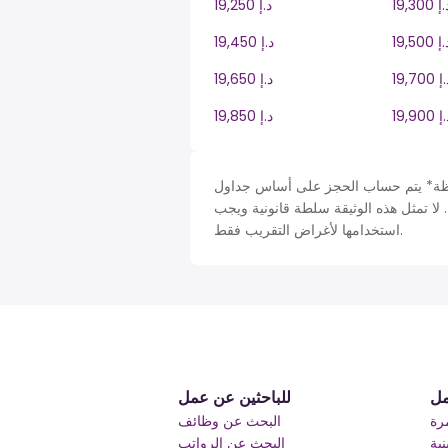
19, د.إ
19,250 د.إ
19, د.إ
19,450 د.إ
19 د.إ
19,650 د.إ
19 د.إ
19,850 د.إ
 حساب الحجز على أساس جداول United Arab Emirates في AE، ضريبة دخل سنة. لأغراض
 لا تمثل هذه الوثيقة سلطة قانونية ويجب
استخدامها لأغراض التقريب فقط.
مل
للباحثين عن عمل
رة
البحث عن وظائف
ية
البحث عن الرواتب