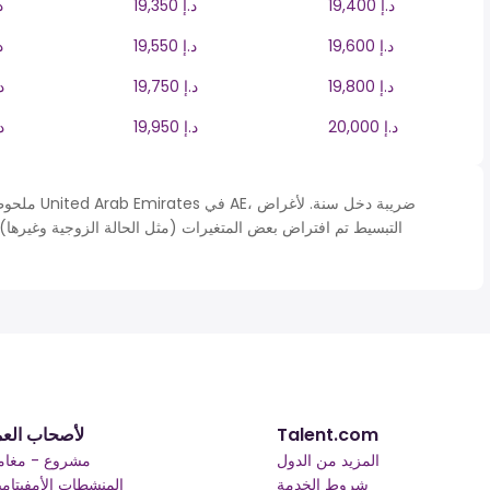
19,400 د.إ
19,350 د.إ
300
19,600 د.إ
19,550 د.إ
500
19,800 د.إ
19,750 د.إ
,700
20,000 د.إ
19,950 د.إ
,900
ملحوظة* يتم
التبسيط تم افتراض بعض المتغيرات (مثل الحالة الزوجية وغيرها).
Talent.com
لأصحاب الع
المزيد من الدول
مشروع - مغام
شروط الخدمة
المنشطات الأمفيتامين