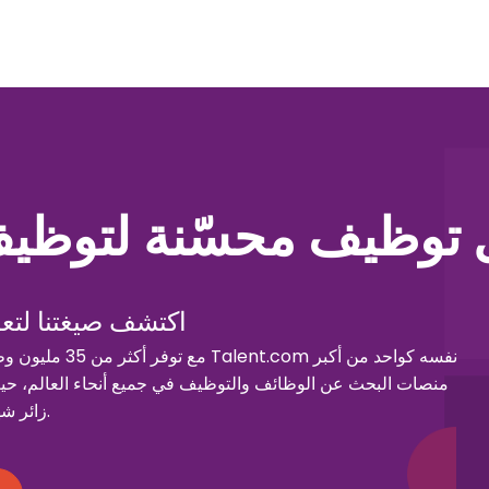
 توظيف محسّنة لتوظي
اكتشف صيغتنا لتع
زائر شهري فريد على مستوى العالم.