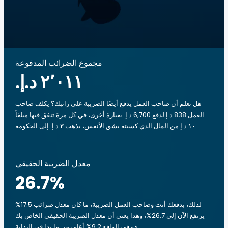
مجموع الضرائب المدفوعة
هل تعلم أن صاحب العمل يدفع أيضًا الضريبة على راتبك؟ يكلف صاحب
العمل 838 د.إ لدفع 6,700 د.إ. بعبارة أخرى، في كل مرة تنفق فيها مبلغاً
‏١٠ د.إ.‏من المال الذي كسبته بشق الأنفس، يذهب ‏٣ د.إ.‏ إلى الحكومة.
معدل الضريبة الحقيقي
26.7
%
لذلك، بدفعك أنت وصاحب العمل الضريبة، ما كان معدل ضرائب 17.5%
يرتفع الآن إلى 26.7%، وهذا يعني أن معدل الضريبة الحقيقي الخاص بك
هو في الواقع 9.2% أعلى من ما بدا في البداية.