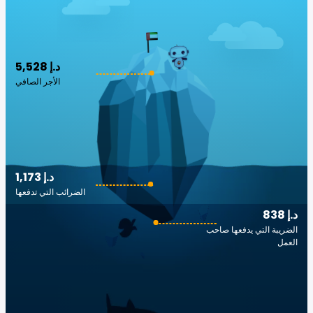
5,528 د.إ
الأجر الصافي
1,173 د.إ
الضرائب التي تدفعها
838 د.إ
الضريبة التي يدفعها صاحب
العمل