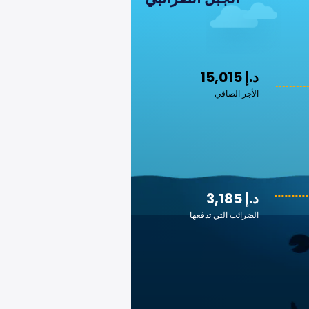
15,015 د.إ
الأجر الصافي
3,185 د.إ
الضرائب التي تدفعها