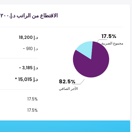
الاقتطاع من الراتب د.إ.‏١٨٬٢٠٠ ‏ في الإمارات العربية المتحدة
17.5%
18,200 د.إ
مجموع الضريبة
- 910 د.إ
- 3,185 د.إ
* 15,015 د.إ
82.5%
الأجر الصافي
17.5%
17.5%