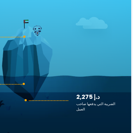
2,275 د.إ
الضريبة التي يدفعها صاحب
العمل