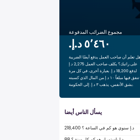
مجموع الضرائب المدفوعة
ل تعلم أن صاحب العمل يدفع أيضًا الضريبة
على راتبك؟ يكلف صاحب العمل 2,275 د.إ
لدفع 18,200 د.إ. بعبارة أخرى، في كل مرة
تنفق فيها مبلغاً ‏١٠ د.إ.‏من المال الذي كسبته
بشق الأنفس، يذهب ‏٣ د.إ.‏ إلى الحكومة.
يسأل الناس أيضا
218,400 د.إ سنوي هو كم في الساعة ؟
88 د.إ باستمرار هو كم كل سنة ؟