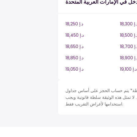
ل في الإمارات العربية المتحدة
18, د.إ
18,250 د.إ
18, د.إ
18,450 د.إ
18 د.إ
18,650 د.إ
18 د.إ
18,850 د.إ
19,100 د.إ
19,050 د.إ
 حساب الحجز على أساس جداول United Arab Emirates في AE، ضريبة دخل سنة. لأغراض
 لا تمثل هذه الوثيقة سلطة قانونية ويجب
استخدامها لأغراض التقريب فقط.