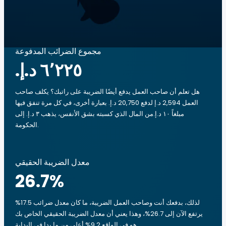
مجموع الضرائب المدفوعة
هل تعلم أن صاحب العمل يدفع أيضًا الضريبة على راتبك؟ يكلف صاحب
العمل 2,594 د.إ لدفع 20,750 د.إ. بعبارة أخرى، في كل مرة تنفق فيها
مبلغاً ‏١٠ د.إ.‏من المال الذي كسبته بشق الأنفس، يذهب ‏٣ د.إ.‏ إلى
الحكومة.
معدل الضريبة الحقيقي
26.7
%
لذلك، بدفعك أنت وصاحب العمل الضريبة، ما كان معدل ضرائب 17.5%
يرتفع الآن إلى 26.7%، وهذا يعني أن معدل الضريبة الحقيقي الخاص بك
هو في الواقع 9.2% أعلى من ما بدا في البداية.