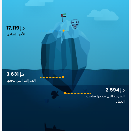
17,119 د.إ
الأجر الصافي
3,631 د.إ
الضرائب التي تدفعها
2,594 د.إ
الضريبة التي يدفعها صاحب
العمل