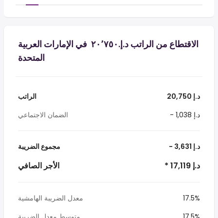
الاقتطاع من الراتب د.إ.‏٢٠٬٧٥٠ ‏ في الإمارات العربية
المتحدة
20,750 د.إ
الراتب
- 1,038 د.إ
الضمان الاجتماعي
- 3,631 د.إ
مجموع الضريبة
* 17,119 د.إ
الأجر الصافي
17.5%
معدل الضريبة الهامشية
17.5%
متوسط معدل الضريبة