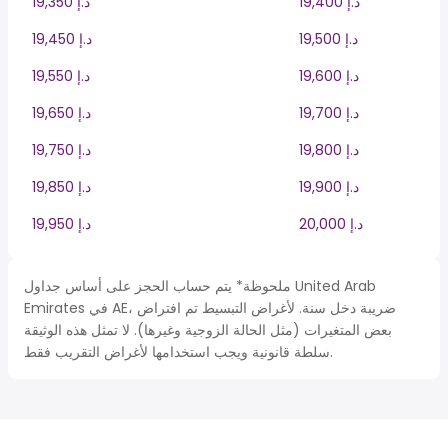
19,400 د.إ
19,350 د.إ
19,500 د.إ
19,450 د.إ
19,600 د.إ
19,550 د.إ
19,700 د.إ
19,650 د.إ
19,800 د.إ
19,750 د.إ
19,900 د.إ
19,850 د.إ
20,000 د.إ
19,950 د.إ
ملحوظة* يتم حساب الحجز على أساس جداول United Arab
Emirates في AE، ضريبة دخل سنة. لأغراض التبسيط تم افتراض
بعض المتغيرات (مثل الحالة الزوجية وغيرها). لا تمثل هذه الوثيقة
سلطة قانونية ويجب استخدامها لأغراض التقريب فقط.