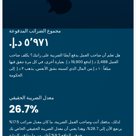
مجموع الضرائب المدفوعة
هل تعلم أن صاحب العمل يدفع أيضًا الضريبة على راتبك؟ يكلف صاحب
العمل 2,488 د.إ لدفع 19,900 د.إ. بعبارة أخرى، في كل مرة تنفق فيها
مبلغاً ‏١٠ د.إ.‏من المال الذي كسبته بشق الأنفس، يذهب ‏٣ د.إ.‏ إلى
الحكومة.
معدل الضريبة الحقيقي
26.7
%
لذلك، بدفعك أنت وصاحب العمل الضريبة، ما كان معدل ضرائب 17.5%
يرتفع الآن إلى 26.7%، وهذا يعني أن معدل الضريبة الحقيقي الخاص بك
هو في الواقع 9.2% أعلى من ما بدا في البداية.