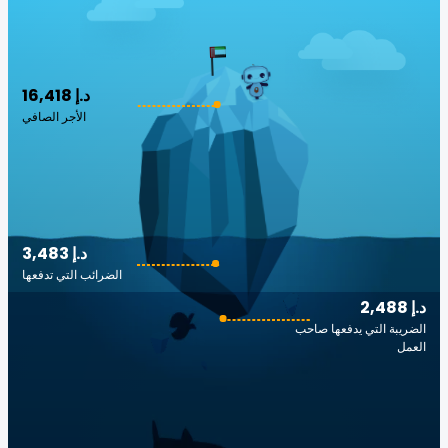
16,418 د.إ
الأجر الصافي
3,483 د.إ
الضرائب التي تدفعها
2,488 د.إ
الضريبة التي يدفعها صاحب
العمل