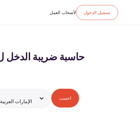
تسجيل الدخول
لأصحاب العمل
حاسبة ضريبة الدخل ل د.إ.‏٦٩٬٦٠٠ ‏ الراتب في الإمارات العربية ال
احسب
الإمارات العربية