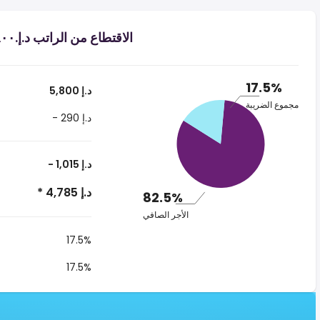
الاقتطاع من الراتب د.إ.‏٥٬٨٠٠ ‏ في الإمارات العربية المتحدة
17.5%
5,800 د.إ
مجموع الضريبة
- 290 د.إ
- 1,015 د.إ
* 4,785 د.إ
82.5%
الأجر الصافي
17.5%
17.5%