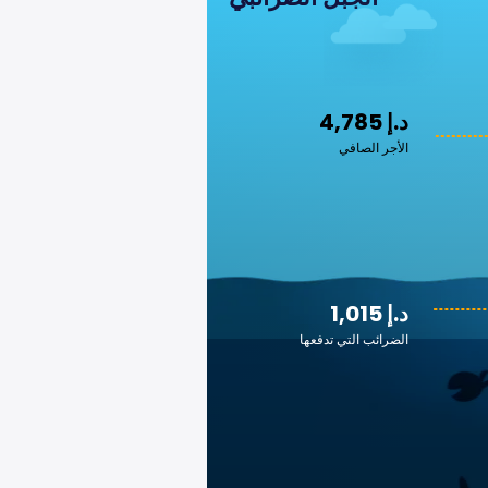
4,785 د.إ
الأجر الصافي
1,015 د.إ
الضرائب التي تدفعها