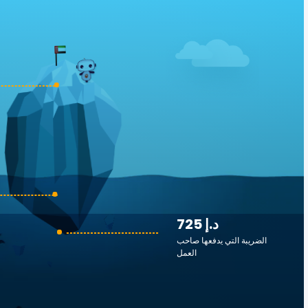
725 د.إ
الضريبة التي يدفعها صاحب
العمل