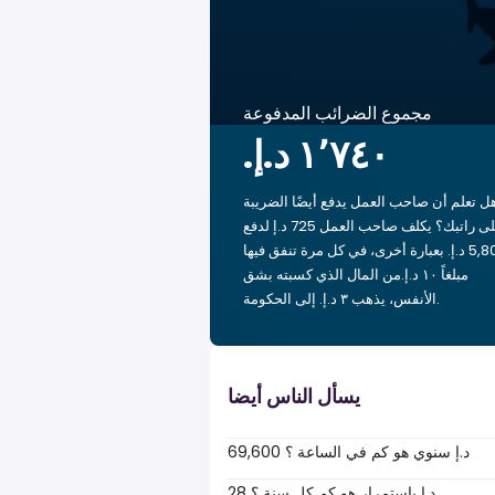
مجموع الضرائب المدفوعة
ل تعلم أن صاحب العمل يدفع أيضًا الضريبة
على راتبك؟ يكلف صاحب العمل 725 د.إ لدفع
5,800 د.إ. بعبارة أخرى، في كل مرة تنفق فيها
مبلغاً ‏١٠ د.إ.‏من المال الذي كسبته بشق
الأنفس، يذهب ‏٣ د.إ.‏ إلى الحكومة.
يسأل الناس أيضا
69,600 د.إ سنوي هو كم في الساعة ؟
28 د.إ باستمرار هو كم كل سنة ؟