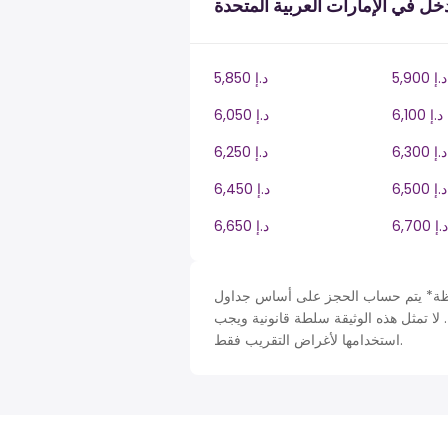
ل في الإمارات العربية المتحدة
5,900 د.إ
5,850 د.إ
6,100 د.إ
6,050 د.إ
6,300 د.إ
6,250 د.إ
6,500 د.إ
6,450 د.إ
6,700 د.إ
6,650 د.إ
 حساب الحجز على أساس جداول United Arab Emirates في AE، ضريبة دخل سنة. لأغراض
 لا تمثل هذه الوثيقة سلطة قانونية ويجب
استخدامها لأغراض التقريب فقط.