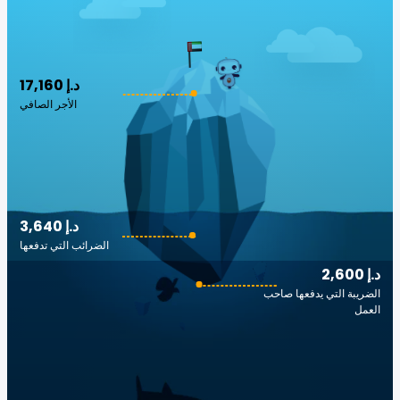
17,160 د.إ
الأجر الصافي
3,640 د.إ
الضرائب التي تدفعها
2,600 د.إ
الضريبة التي يدفعها صاحب
العمل