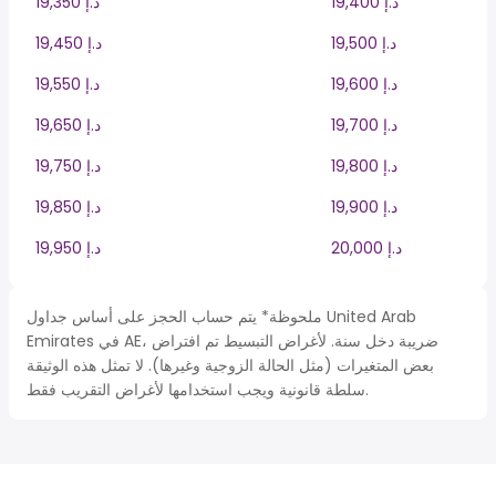
19,400 د.إ
19,350 د.إ
19,500 د.إ
19,450 د.إ
19,600 د.إ
19,550 د.إ
19,700 د.إ
19,650 د.إ
19,800 د.إ
19,750 د.إ
19,900 د.إ
19,850 د.إ
20,000 د.إ
19,950 د.إ
ملحوظة* يتم حساب الحجز على أساس جداول United Arab
Emirates في AE، ضريبة دخل سنة. لأغراض التبسيط تم افتراض
بعض المتغيرات (مثل الحالة الزوجية وغيرها). لا تمثل هذه الوثيقة
سلطة قانونية ويجب استخدامها لأغراض التقريب فقط.