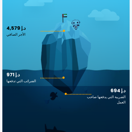
4,579 د.إ
الأجر الصافي
971 د.إ
الضرائب التي تدفعها
694 د.إ
الضريبة التي يدفعها صاحب
العمل