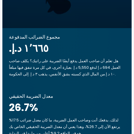
مجموع الضرائب المدفوعة
هل تعلم أن صاحب العمل يدفع أيضًا الضريبة على راتبك؟ يكلف صاحب
العمل 694 د.إ لدفع 5,550 د.إ. بعبارة أخرى، في كل مرة تنفق فيها مبلغاً
‏١٠ د.إ.‏من المال الذي كسبته بشق الأنفس، يذهب ‏٣ د.إ.‏ إلى الحكومة.
معدل الضريبة الحقيقي
26.7
%
لذلك، بدفعك أنت وصاحب العمل الضريبة، ما كان معدل ضرائب 17.5%
يرتفع الآن إلى 26.7%، وهذا يعني أن معدل الضريبة الحقيقي الخاص بك
هو في الواقع 9.2% أعلى من ما بدا في البداية.